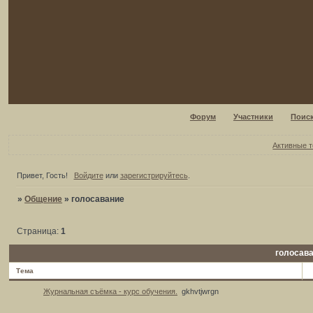
Форум
Участники
Поис
Активные 
Привет, Гость!
Войдите
или
зарегистрируйтесь
.
»
Общение
»
голосавание
Страница:
1
голосав
Тема
Журнальная съёмка - курс обучения.
gkhvtjwrgn